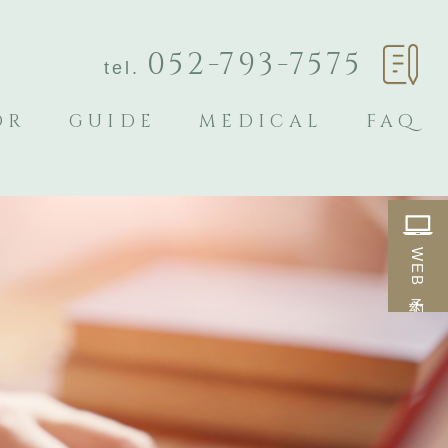
052-793-7575
tel.
OR
GUIDE
MEDICAL
FAQ
WEB予約