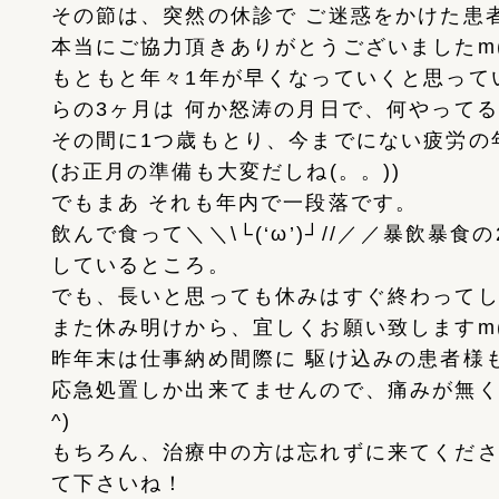
その節は、突然の休診で ご迷惑をかけた患
本当にご協力頂きありがとうございましたm(_
もともと年々1年が早くなっていくと思って
らの3ヶ月は 何か怒涛の月日で、何やって
その間に1つ歳もとり、今までにない疲労の
(お正月の準備も大変だしね(。。))
でもまあ それも年内で一段落です。
飲んで食って＼＼\└(‘ω’)┘//／／暴飲暴
しているところ。
でも、長いと思っても休みはすぐ終わってしま
また休み明けから、宜しくお願い致しますm(_
昨年末は仕事納め間際に 駆け込みの患者様
応急処置しか出来てませんので、痛みが無く
^)
もちろん、治療中の方は忘れずに来てくだ
て下さいね！