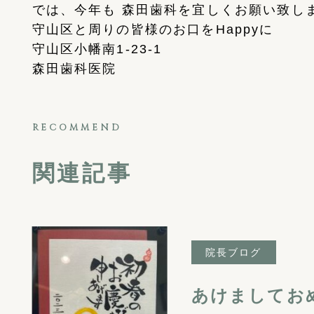
では、今年も 森田歯科を宜しくお願い致します(
守山区と周りの皆様のお口を
Happy
に
守山区小幡南
1-23-1
森田歯科医院
RECOMMEND
関連記事
院長ブログ
あけましてお