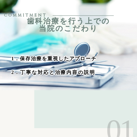
COMMITMENT
歯科治療を行う上での
当院のこだわり
1．
保存治療を重視したアプローチ
2
．
丁寧な対応と
治療内容の説明
01