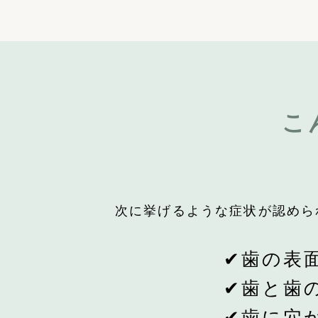
こ
次に挙げるような症状が認めら
歯の表
✔
歯と歯
✔
歯に穴
✔