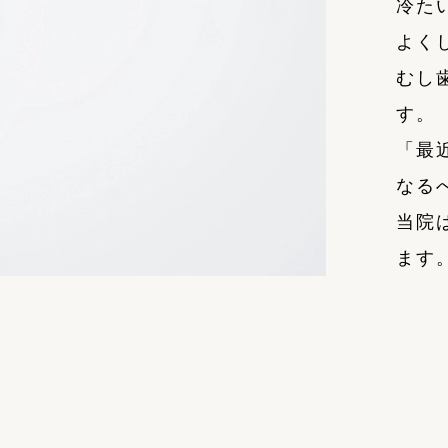
冷た
よく
むし
す。
「最
なる
当院
ます