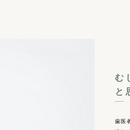
む
と
歯医