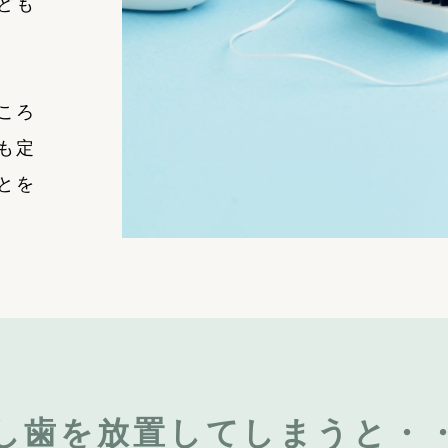
ども
ころ
も定
とを
し歯を放置してしまうと・