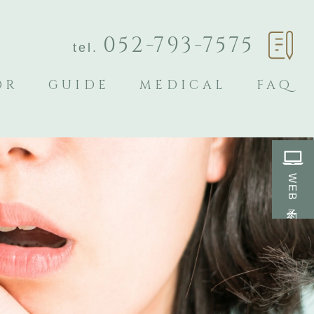
052-793-7575
tel.
OR
GUIDE
MEDICAL
FAQ
WEB予約