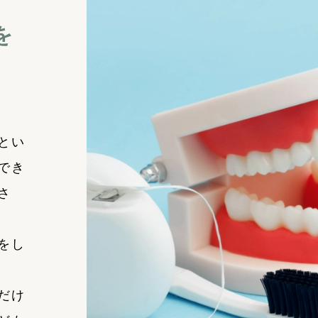
を
とい
でき
さ
をし
だけ