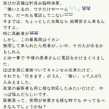
並びの店舗は軒並み臨時休業。
「働いとるの、ウチだけやーーん
」
でも、だーれも電話してこない
今までは、ちょっとした台風なら 結構皆さん来るん
ですよ。
特に高齢者が
しかし、この暴風雨はイカン
無理して来られたら死者が…いや、ケガ人が出るか
もしれん
とゆー事で 午後の患者さんに電話をかけまくりまし
た。
ほぼ全員に連絡ついてキャンセル出来たけど、
それでも「行きます」が 2人、「痛い」って人が1
人みえました。
友達の歯医者も同じ様な対応したみたいだけど、や
っぱ悩んだらしいです。
医療系って、世間が休業する様な時でも やってるべ
きなんでしょうかね？