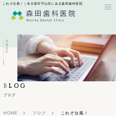
これぞ台風！｜名古屋市守山区にある森田歯科医院
SCROLL
B
LOG
ブログ
HOME
ブログ
これぞ台風！