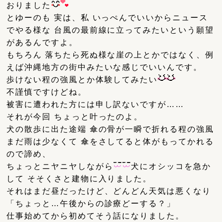
おりました
とゆーのも 実は、私 いっぺんでいいからニュース
でやる様な 台風の最前線に立ってみたいという願望
があるんですよ。
もちろん 落ちたら死ぬ様な崖の上とかではなく、例
えば沖縄地方の街中みたいな感じでいいんです。
歩けない程の強風とか体験してみたい
不謹慎ですけどね。
被害に遭われた方には申し訳ないですが……
それが今回 ちょっと叶ったのよ。
犬の散歩に出た途端 傘の骨が一瞬で折れる程の強風
まだ雨は少なくて 傘をさしてると体がもってかれる
ので諦め、
ちょっとニヤニヤしながら
犬にオシッコを急か
して そそくさと建物に入りました。
それはまだ昼だったけど、どんどん天気は悪くなり
「ちょっと…午後からの診療どーする？」
仕事始めてから初めてそう話になりました。