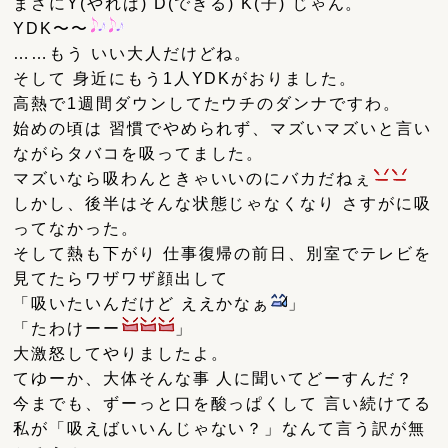
まさにY(やれば) D(できる) K(子) じゃん。
YDK〜〜
……もう いい大人だけどね。
そして 身近にもう1人YDKがおりました。
高熱で1週間ダウンしてたウチのダンナですわ。
始めの頃は 習慣でやめられず、マズいマズいと言い
ながらタバコを吸ってました。
マズいなら吸わんときゃいいのにバカだねぇ
しかし、後半はそんな状態じゃなくなり さすがに吸
ってなかった。
そして熱も下がり 仕事復帰の前日、別室でテレビを
見てたらワザワザ顔出して
「吸いたいんだけど ええかなぁ
」
「たわけーー
」
大激怒してやりましたよ。
てゆーか、大体そんな事 人に聞いてどーすんだ？
今までも、ずーっと口を酸っぱくして 言い続けてる
私が「吸えばいいんじゃない？」なんて言う訳が無