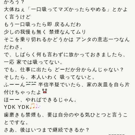
かろう？
大体ねぇ「一口吸ってマズかったらやめる」とかよ
く言うけど
もう一口吸ったら即 戻るんだわ
少しの我慢も無く 禁煙なんてムリ
そこを乗り切れるかどうかは アンタの意志一つなん
だわさ。
で、しばらく何も言わずに放かっておきましたら、
一応 家では吸ってない。
でも、仕事に出たら どーだか分からんじゃない？
そしたら、本人いわく 吸ってないと。
ふーーん
半信半疑でいたら、家の灰皿を自ら片
付けちゃったよ
ほーー、やればできるじゃん。
YDK YDK
歯磨きも禁煙も、要は自分のやる気ひとつと言うこ
とですな。
さあ、後はいつまで継続できるか？