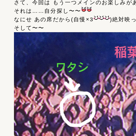
さて、今回は もう一つメインのお楽しみが
それは……自分探し〜〜
なにせ あの席だから(自慢×3
)絶対映
そして〜〜