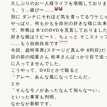
久しぶりのお一人様ライフを堪能しており
う、う…嬉ぴー……
別に ダンナにそれほど気を遣ってるワケじ
やっぱり、何もかもを自分の好きな様に出来
で、昨晩は B’zのDVDを見直しておりまし
好きな曲はリピート、ちょっと そこストッ
……もう自由自在です
今回、超特等席(ステージど真ん中 8列目)
目の前の稲葉さん 松本さんばっかり目で追
に入ってませんでした。
こうやって、DVDとかで観ると
「アレ〜、あんな風になってたんだ」
とか
「そんなモノがあったなんて知らな〜い」
といった事実も判明。
なかなか新鮮です。