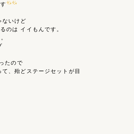
ます
ゃないけど
るのは イイもんです。
た。
プ
だったので
って、殆どステージセットが目