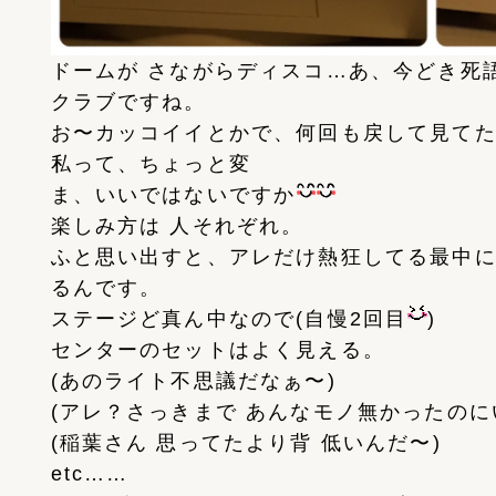
ドームが さながらディスコ…あ、今どき死
クラブですね。
お〜カッコイイとかで、何回も戻して見て
私って、ちょっと変
ま、いいではないですか
楽しみ方は 人それぞれ。
ふと思い出すと、アレだけ熱狂してる最中
るんです。
ステージど真ん中なので(自慢2回目
)
センターのセットはよく見える。
(あのライト不思議だなぁ〜)
(アレ？さっきまで あんなモノ無かったのに
(稲葉さん 思ってたより背 低いんだ〜)
etc……