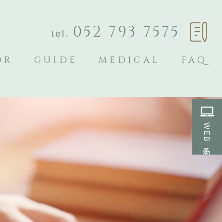
052-793-7575
tel.
OR
GUIDE
MEDICAL
FAQ
WEB予約