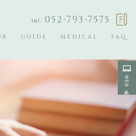
052-793-7575
tel.
OR
GUIDE
MEDICAL
FAQ
WEB予約